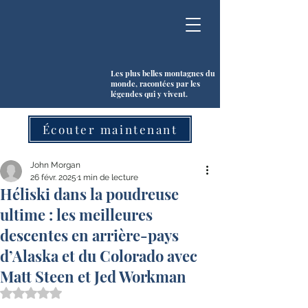
Les plus belles montagnes du
monde, racontées par les
légendes qui y vivent.
Écouter maintenant
John Morgan
26 févr. 2025
1 min de lecture
Héliski dans la poudreuse
ultime : les meilleures
descentes en arrière-pays
d’Alaska et du Colorado avec
Matt Steen et Jed Workman
Noté NaN étoiles sur 5.